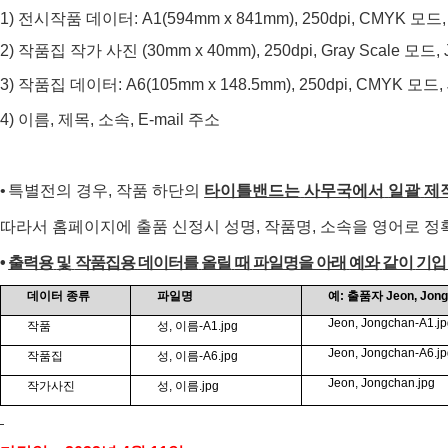
전시작품
데이터
모드
1)
: A1(594mm x 841mm), 250dpi, CMYK
2)
작품집
작가
사진
(30mm x 40mm), 250dpi, Gray Scale
모드
,
작품집
데이터
모드
3)
: A6(105mm x 148.5mm), 250dpi, CMYK
,
이름
제목
소속
주소
4)
,
,
, E-mail
특별전의
경우
작품
하단의
타이틀밴드는
사무국에서
일괄
제
•
,
따라서
홈페이지에
출품
신정시
성명
작품명
소속을
영어로
정
,
,
출력용
및
작품집용
데이터를
올릴
때
파일명을
아래
예와
같이
기입
•
데이터
종류
파일명
예
출품자
:
Jeon, Jon
작품
성
이름
Jeon, Jongchan-A1.j
,
-A1.jpg
작품집
성
이름
Jeon, Jongchan-A6.j
,
-A6.jpg
작가사진
성
이름
Jeon, Jongchan.jpg
,
.jpg