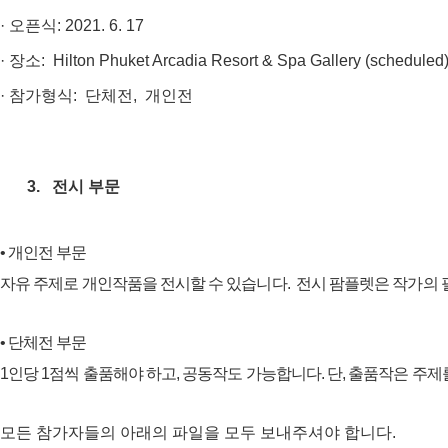
오픈식
·
: 2021
. 6. 17
장소
·
: Hilton Phuket Arcadia Resort & Spa Gallery
(scheduled
참가형식
단체전
개인전
·
:
,
전시
부문
3.
•
개인전
부문
자유
주제로
개인작품을
전시할
수
있습니다
.
전시
팜플렛은
작가의
•
단체전
부문
1
인당
1
점씩
출품해야
하고
,
공동작도
가능합니다
.
단
,
출품작은
주제
모든 참가자들의 아래의 파일을 모두 보내주셔야 합니다.