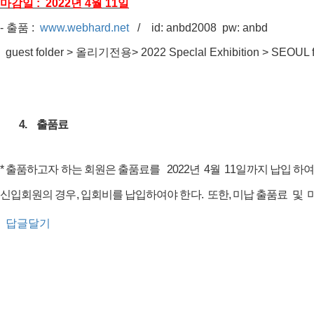
마감일
년
월
일
: 2022
4
11
출품
-
:
www.webhard.net
/ id: anbd2008 pw: anbd
올리기전용
guest folder >
> 2022 Speclal Exhibition > SEOUL f
4.
출품료
출품하고자
하는
회원은
출품료를
년
월
일까지
납입
하
*
2022
4
11
신입회원의
경우
입회비를
납입하여야
한다
또한
미납
출품료
및
,
.
,
답글달기